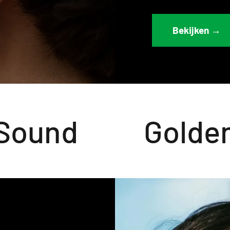
Bekijken →
ound
Golden 