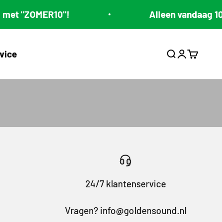
0"!
Alleen vandaag 10% lente korti
vice
Zoeken open
Accountpa
Winkelw
24/7 klantenservice
Vragen? info@goldensound.nl