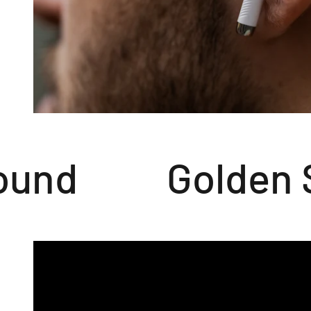
nd
Golden S