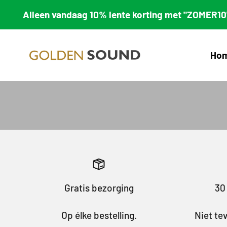
Naar inhoud
andaag 10% lente korting met "ZOMER10"!
Golden Sound
Ho
Gratis bezorging
30
Op élke bestelling.
Niet te