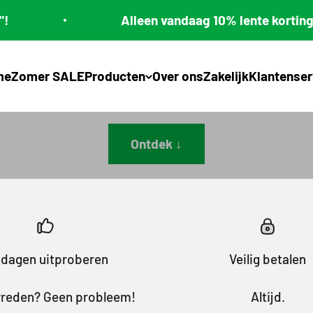
Alleen vandaag 10% lente korting met "ZOMER1
Golden Sound
me
Zomer SALE
Producten
Over ons
Zakelijk
Klantenser
De nieuwe generatie audio
Ontdek ↓
 dagen uitproberen
Veilig betalen
vreden? Geen probleem!
Altijd.