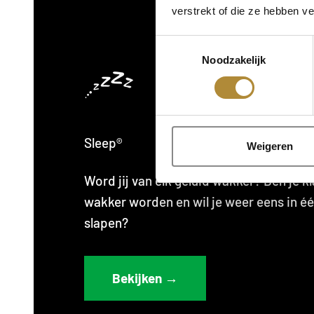
verstrekt of die ze hebben v
Toestemmingsselectie
Noodzakelijk
Sleep®
Weigeren
Word jij van elk geluid wakker? Ben je 
wakker worden en wil je weer eens in é
slapen?
Bekijken →