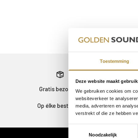
Toestemming
Deze website maakt gebruik
Gratis bezorging
30
We gebruiken cookies om cont
websiteverkeer te analyseren
Op élke bestelling.
Niet te
media, adverteren en analys
verstrekt of die ze hebben v
Toestemmingsselectie
Noodzakelijk