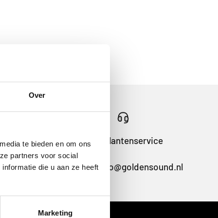
Over
24/7 klantenservice
 media te bieden en om ons
ze partners voor social
Vragen? info@goldensound.nl
nformatie die u aan ze heeft
Marketing