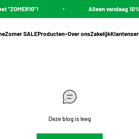
t "ZOMER10"!
Alleen vandaag 10% le
me
Zomer SALE
Producten
Over ons
Zakelijk
Klantenser
Deze blog is leeg