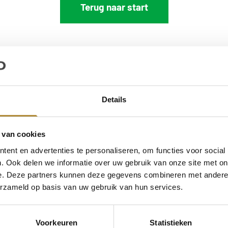

Terug naar start
Details
 van cookies
 dagen uitproberen
Veilig betalen
ent en advertenties te personaliseren, om functies voor social
. Ook delen we informatie over uw gebruik van onze site met on
vreden? Geen probleem!
Altijd.
e. Deze partners kunnen deze gegevens combineren met andere i
erzameld op basis van uw gebruik van hun services.
Voorkeuren
Statistieken