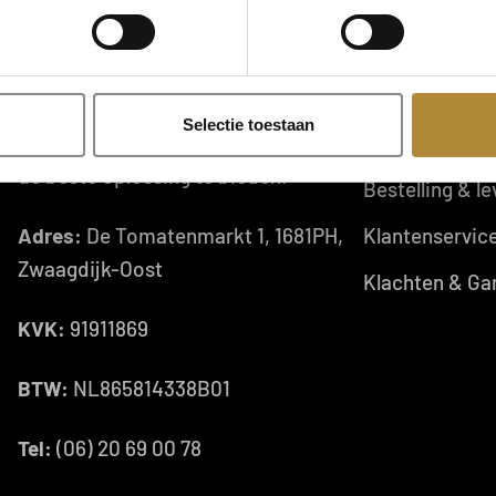
Vragen?
Algemene voo
Privacy beleid
Ons team staat 24/7 voor je klaar. We
Selectie toestaan
zullen er altijd alles aan doen om jou
Retourneren
de beste oplossing te bieden.
Bestelling & le
Adres:
De Tomatenmarkt 1, 1681PH,
Klantenservic
Zwaagdijk-Oost
Klachten & Ga
KVK:
91911869
BTW:
NL865814338B01
Tel:
(06) 20 69 00 78