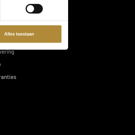
rwaarden
Alles toestaan
vering
e
ranties