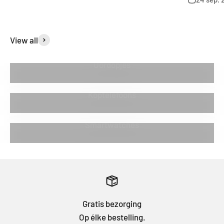
View all
Oordopjes
Koptelefoons
Smartwatches
Gratis bezorging
Op élke bestelling.