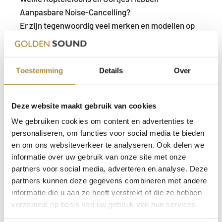
Aanpasbare Noise-Cancelling?
Er zijn tegenwoordig veel merken en modellen op
de markt die noise-cancelling bieden met de
mogelijkheid om deze functie aan te passen.
Bekende merken zoals Golden Sound, Bose, Sony,
Toestemming
Details
Over
Apple, en Sennheiser hebben koptelefoons en
oortjes met noise-cancelling technologie die je
kunt in- en uitschakelen. Sommige van deze
Deze website maakt gebruik van cookies
apparaten bieden zelfs meerdere niveaus van
We gebruiken cookies om content en advertenties te
ruisonderdrukking, zodat je kunt kiezen hoeveel
personaliseren, om functies voor social media te bieden
geluid je wilt blokkeren. Dit maakt het gemakkelijk
en om ons websiteverkeer te analyseren. Ook delen we
informatie over uw gebruik van onze site met onze
om de juiste balans te vinden tussen een stille
partners voor social media, adverteren en analyse. Deze
luisterervaring en bewust blijven van je omgeving.
partners kunnen deze gegevens combineren met andere
Voorbeelden van Draadloze Oordopjes met
informatie die u aan ze heeft verstrekt of die ze hebben
Aanpasbare Noise-Cancelling
verzameld op basis van uw gebruik van hun services.
Golden Sound Buds
: Deze oortjes hebben noise-