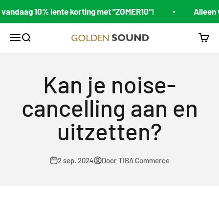
Naar inhoud
andaag 10% lente korting met "ZOMER10"!
Alleen va
Golden Sound
Navigatiemenu openen
Zoeken openen
Wink
Kan je noise-
cancelling aan en
uitzetten?
2 sep. 2024
Door TIBA Commerce