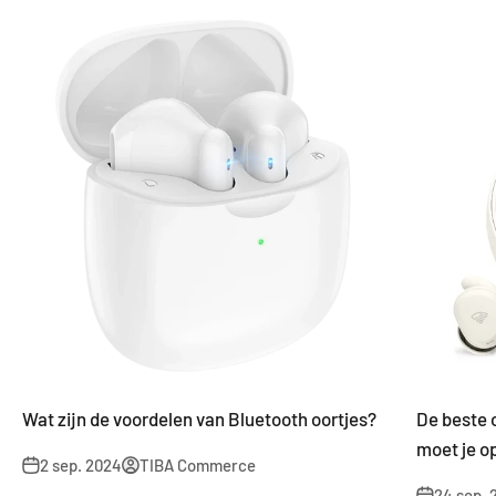
Wat zijn de voordelen van Bluetooth oortjes?
De beste 
moet je op
2 sep. 2024
TIBA Commerce
24 sep. 