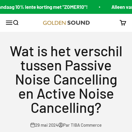
Passer au contenu
ag 10% lente korting met "ZOMER10"!
Alleen vanda
Golden Sound
Ouvrir la navigation
Ouvrir la recherche
Voir l
Wat is het verschil
tussen Passive
Noise Cancelling
en Active Noise
Cancelling?
29 mai 2024
Par TIBA Commerce