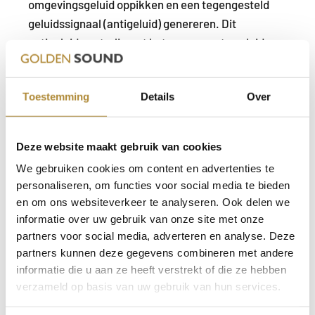
omgevingsgeluid oppikken en een tegengesteld
geluidssignaal (antigeluid) genereren. Dit
antigeluid neutraliseert het ongewenste geluid,
waardoor je een stillere luisterervaring krijgt.
Voordelen van ANC:
Toestemming
Details
Over
Superieure geluidsreductie
:
ANC is zeer effectief tegen een breed scala aan
geluiden, inclusief lage frequenties zoals het
Deze website maakt gebruik van cookies
gebrom van een vliegtuig of het gerommel van
We gebruiken cookies om content en advertenties te
treinwielen.
personaliseren, om functies voor social media te bieden
Verbeterde luisterervaring
:
en om ons websiteverkeer te analyseren. Ook delen we
Door het elimineren van achtergrondgeluid kun je
informatie over uw gebruik van onze site met onze
je beter concentreren op je muziek, podcasts of
partners voor social media, adverteren en analyse. Deze
gesprekken.
partners kunnen deze gegevens combineren met andere
informatie die u aan ze heeft verstrekt of die ze hebben
verzameld op basis van uw gebruik van hun services.
Nadelen van ANC: