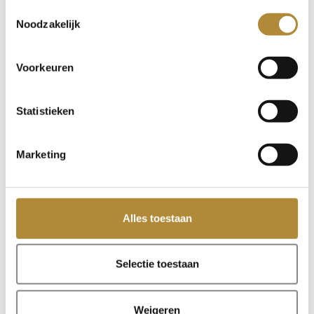

Toestemmingsselectie
Batterijduur
:
Noodzakelijk
ANC-apparaten vereisen stroom, wat betekent dat
je de batterijen regelmatig moet opladen of
Voorkeuren
vervangen.
Hogere kosten
:
Statistieken
De technologie achter ANC maakt deze apparaten
vaak duurder dan PNC-opties.
Mogelijke storingen
:
Marketing
Elektronische componenten kunnen storingen
vertonen of defect raken.
Voorbeeld:
Alles toestaan
De volgende oordopjes die beschikken over een
uitstekende Active Noise Cancelling:
De
Golden Sound Buds
;
Selectie toestaan
Deze hebben een perfecte geluidskwaliteit en
zonderen je helemaal af van je omgeving. Heerlijk
Weigeren