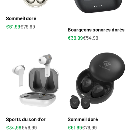
Sommeil doré
Prix de vente
Prix normal
€61,99
€79,99
Bourgeons sonores dorés
Prix de vente
Prix normal
€39,99
€54,99
Sports du son d'or
Sommeil doré
Prix de vente
Prix normal
Prix de vente
Prix normal
€34,99
€49,99
€61,99
€79,99