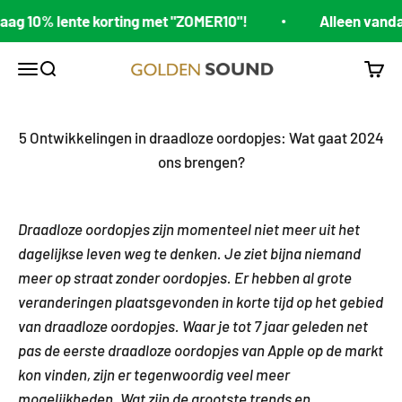
Passer au contenu
 10% lente korting met "ZOMER10"!
Alleen vandaag 
Golden Sound
Ouvrir la navigation
Ouvrir la recherche
Voir l
5 Ontwikkelingen in draadloze oordopjes: Wat gaat 2024
ons brengen?
Draadloze oordopjes zijn momenteel niet meer uit het
dagelijkse leven weg te denken. Je ziet bijna niemand
meer op straat zonder oordopjes. Er hebben al grote
veranderingen plaatsgevonden in korte tijd op het gebied
van draadloze oordopjes. Waar je tot 7 jaar geleden net
pas de eerste draadloze oordopjes van Apple op de markt
kon vinden, zijn er tegenwoordig veel meer
mogelijkheden.
Wat zijn de grootste trends en