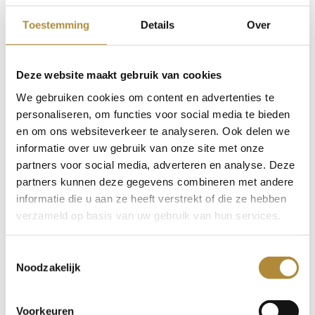

onderbreking van een batterij die te snel leeg raakt.
Toestemming
Details
Over
De Kracht van Technologische Vooruitgang
Dankzij voortdurende innovaties op het gebied van
batterijtechnologie, zijn draadloze oordopjes nu in staat
Deze website maakt gebruik van cookies
om een langere batterijduur te leveren zonder
We gebruiken cookies om content en advertenties te
concessies te doen aan geluidskwaliteit. Enkele
personaliseren, om functies voor social media te bieden
opmerkelijke voordelen van deze ontwikkeling zijn:
en om ons websiteverkeer te analyseren. Ook delen we
Uitgebreide luistertijd:
informatie over uw gebruik van onze site met onze
Met een steeds langere batterijduur kun je nu urenlang
partners voor social media, adverteren en analyse. Deze
zonder onderbroken te worden naar muziek luisteren.
partners kunnen deze gegevens combineren met andere
informatie die u aan ze heeft verstrekt of die ze hebben
Langere gesprekstijd:
verzameld op basis van uw gebruik van hun services.
Naast muziek bieden deze oordopjes ook langere
gesprekstijd voor telefoongesprekken en
Toestemmingsselectie
vergaderingen. Je hoeft je geen zorgen te maken over
Noodzakelijk
het uitvallen van je oordopjes tijdens belangrijke
gesprekken.
Voorkeuren