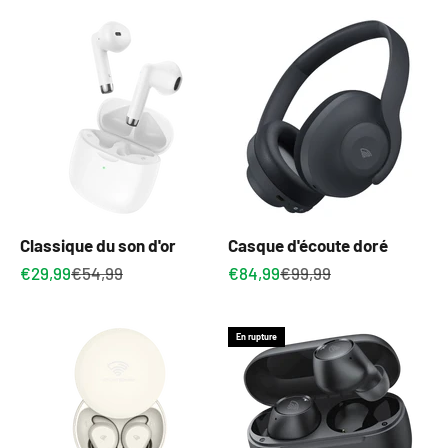
Classique du son d'or
Casque d'écoute doré
Prix de vente
Prix normal
Prix de vente
Prix normal
€29,99
€54,99
€84,99
€99,99
En rupture