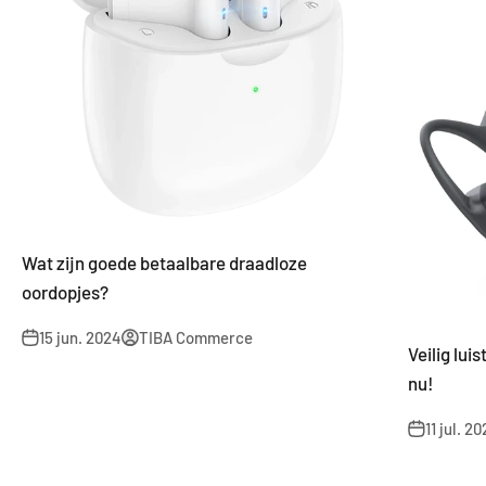
Wat zijn goede betaalbare draadloze
oordopjes?
15 jun. 2024
TIBA Commerce
Veilig lu
nu!
11 jul. 2