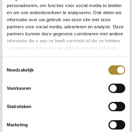

garantieperiode en de klantenservice van de fabrikant.
personaliseren, om functies voor social media te bieden
Een langere garantieperiode biedt meer gemoedsrust,
en om ons websiteverkeer te analyseren. Ook delen we
en goede klantenservice kan van pas komen als je
informatie over uw gebruik van onze site met onze
problemen hebt met je oordopjes. Controleer wat er
partners voor social media, adverteren en analyse. Deze
gedekt wordt door de garantie en lees beoordelingen van
partners kunnen deze gegevens combineren met andere
informatie die u aan ze heeft verstrekt of die ze hebben
andere gebruikers over hun ervaringen met de
verzameld op basis van uw gebruik van hun services.
klantenservice.
Waar moet je nou op letten bij het kopen van draadloze
Toestemmingsselectie
oordopjes?
Noodzakelijk
Bij het kopen van draadloze oordopjes zijn er
verschillende factoren om te overwegen, zoals
Voorkeuren
vormfactor,
noise cancelling
mogelijkheden,
geluidskwaliteit en merkspecifieke details zoals die van
Goldensound. Door deze factoren te begrijpen en af te
Statistieken
stemmen op je eigen behoeften, kun je de juiste keuze
maken die past bij jouw luistergewoonten en levensstijl.
Marketing
Bij Goldensound helpen we je graag om de perfecte