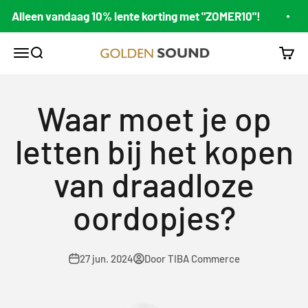
Naar inhoud
Alleen vandaag 10% lente korting met "ZOMER10"!
A
Golden Sound
Navigatiemenu openen
Zoeken openen
Wink
Waar moet je op
letten bij het kopen
van draadloze
oordopjes?
27 jun. 2024
Door TIBA Commerce