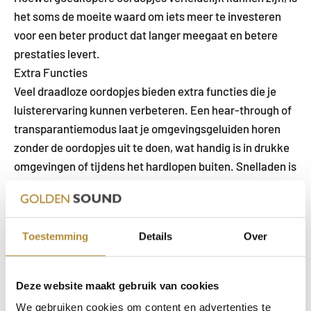
het soms de moeite waard om iets meer te investeren
voor een beter product dat langer meegaat en betere
prestaties levert.
Extra Functies
Veel draadloze oordopjes bieden extra functies die je
luisterervaring kunnen verbeteren. Een hear-through of
transparantiemodus laat je omgevingsgeluiden horen
zonder de oordopjes uit te doen, wat handig is in drukke
omgevingen of tijdens het hardlopen buiten. Snelladen is
een andere handige functie die ervoor zorgt dat je na een
korte oplaadsessie weer urenlang kunt luisteren.
Sommige oordopjes worden ook geleverd met een
Toestemming
Details
Over
companion app voor extra instellingen en functies, zoals
EQ-aanpassing en firmware-updates.
Garantie en Klantenservice
Deze website maakt gebruik van cookies
Ten slotte is het belangrijk om te letten op de
We gebruiken cookies om content en advertenties te