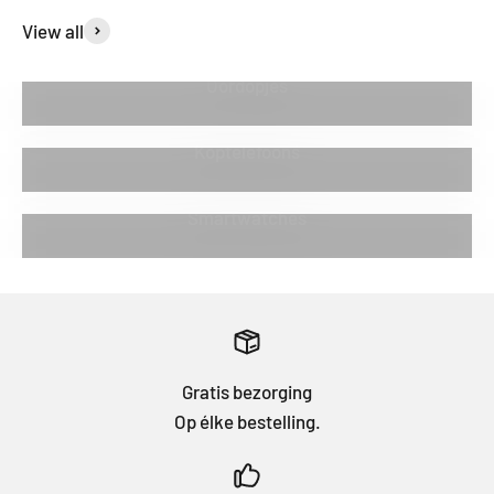
View all
Oordopjes
Koptelefoons
Smartwatches
Gratis bezorging
Op élke bestelling.