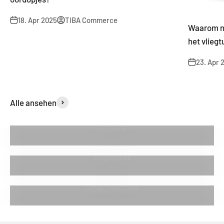
18. Apr 2025
TIBA Commerce
Waarom no
het vliegtu
23. Apr 
Alle ansehen
Ohrhörer
Kopfhörer
Smartwatches