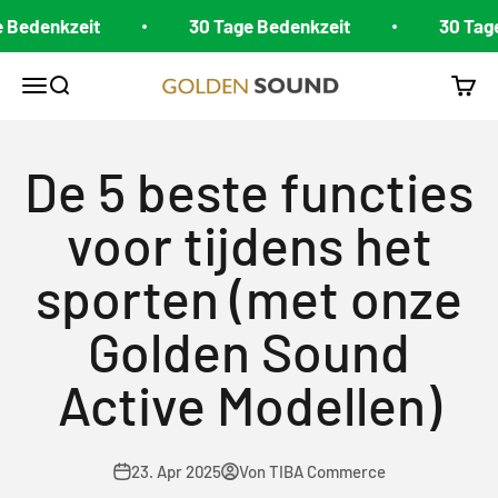
Zum Inhalt springen
edenkzeit
30 Tage Bedenkzeit
30 Tage B
Golden Sound
Navigationsmenü öffnen
Suche öffnen
Waren
De 5 beste functies
voor tijdens het
sporten (met onze
Golden Sound
Active Modellen)
23. Apr 2025
Von TIBA Commerce