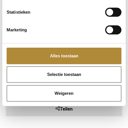
bestand zijn tegen zowel zweet als regen. Je hoeft je
dus geen zorgen te maken over je oortjes die uitvallen
Statistieken
door de nattigheid.
Of je nu traint in de sportschool of een run doet in de
Marketing
regen, je kunt blijven genieten van je muziek, zelfs
onder de meest extreme omstandigheden.
Wat zijn nou de 5 beste functies?
Alles toestaan
De 5 beste functies zoals boven beschreven zijn
voornamelijk bevorderend voor de sportprestaties. Zo
is fitting heel belangrijk voor het sporten door het
Selectie toestaan
bewegen, de ruisonderdrukking voor de concentratie
en de bass voor de extra motivatie.
Weigeren
Teilen