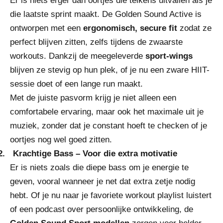
Er is niets erger dan oortjes die telkens uitvallen als je
die laatste sprint maakt. De Golden Sound Active is
ontworpen met een
ergonomisch, secure fit
zodat ze
perfect blijven zitten, zelfs tijdens de zwaarste
workouts. Dankzij de meegeleverde
sport-wings
blijven ze stevig op hun plek, of je nu een zware HIIT-
sessie doet of een lange run maakt.
Met de juiste pasvorm krijg je niet alleen een
comfortabele ervaring, maar ook het maximale uit je
muziek, zonder dat je constant hoeft te checken of je
oortjes nog wel goed zitten.
2.
Krachtige Bass – Voor die extra motivatie
Er is niets zoals die diepe bass om je energie te
geven, vooral wanneer je net dat extra zetje nodig
hebt. Of je nu naar je favoriete workout playlist luistert
of een podcast over persoonlijke ontwikkeling, de