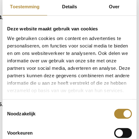

overneemt. Perfect voor die snelle check-ins of als je
Toestemming
Details
Over
gewoon je team wilt motiveren tijdens je workout.
4.
Lange batterijduur – Tot 8 uur non-stop
Je kent het wel, je bent halverwege je workout en je
Deze website maakt gebruik van cookies
oortjes geven de geest. Super frustrerend, vooral als
We gebruiken cookies om content en advertenties te
je net in je flow zit. Maar met de Golden Sound Active
personaliseren, om functies voor social media te bieden
hoef je je daar geen zorgen over te maken. De batterij
en om ons websiteverkeer te analyseren. Ook delen we
gaat maar liefst
tot 8 uur mee
op één lading—genoeg
informatie over uw gebruik van onze site met onze
partners voor social media, adverteren en analyse. Deze
om de hele workout door te komen.
partners kunnen deze gegevens combineren met andere
En mocht je even snel een oplaadbeurt nodig hebben,
informatie die u aan ze heeft verstrekt of die ze hebben
dan laad je ze in slechts
15 minuten
op voor
2 uur
verzameld op basis van uw gebruik van hun services.
extra
speeltijd. Zo kun je zonder zorgen verdergaan.
5.
Water- en zweetbestendig (IPX5)
Toestemmingsselectie
Zweet je hard tijdens die zware set of ben je onderweg
Noodzakelijk
in de regen? Geen probleem! De
Golden Sound
Active
is
IPX5-gecertificeerd
, wat betekent dat ze
Voorkeuren