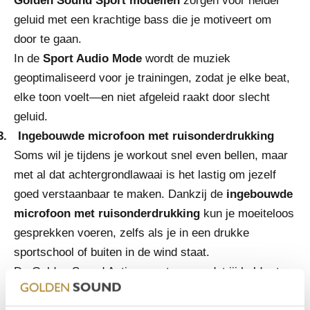
Golden Sound Sport modellen
zorgen voor helder
geluid met een krachtige bass die je motiveert om
door te gaan.
In de
Sport Audio Mode
wordt de muziek
geoptimaliseerd voor je trainingen, zodat je elke beat,
elke toon voelt—en niet afgeleid raakt door slecht
geluid.
3.
Ingebouwde microfoon met ruisonderdrukking
Soms wil je tijdens je workout snel even bellen, maar
met al dat achtergrondlawaai is het lastig om jezelf
goed verstaanbaar te maken. Dankzij de
ingebouwde
microfoon met ruisonderdrukking
kun je moeiteloos
gesprekken voeren, zelfs als je in een drukke
sportschool of buiten in de wind staat.
De Golden Sound Active zorgt ervoor dat jij helder te
horen bent, zonder dat de omgeving je stem