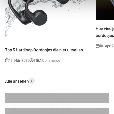
Hoe vind j
oordopjes
18. Apr 
Top 3 Hardloop Oordopjes die niet uitvallen
19. Mär 2025
TIBA Commerce
Alle ansehen
Ohrhörer
Kopfhörer