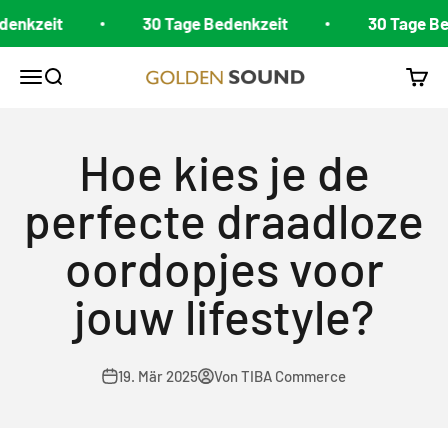
Zum Inhalt springen
nkzeit
30 Tage Bedenkzeit
30 Tage Bed
Golden Sound
Navigationsmenü öffnen
Suche öffnen
Waren
Hoe kies je de
perfecte draadloze
oordopjes voor
jouw lifestyle?
19. Mär 2025
Von TIBA Commerce