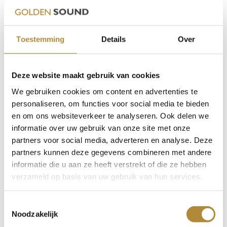

Draadloze oordopjes zijn er in verschillende prijsklassen,
van budgetopties tot premium modellen. Bekende
merken zoals
Apple AirPods
,
Samsung Galaxy Buds
en
Toestemming
Details
Over
Jabra Elite
bieden vaak hoogwaardige prestaties en extra functies.
Deze website maakt gebruik van cookies
Stel je budget vast en kies oordopjes die het beste
passen bij jouw behoeften.
We gebruiken cookies om content en advertenties te
Vind de Perfecte Draadloze Oordopjes voor Jouw
personaliseren, om functies voor social media te bieden
en om ons websiteverkeer te analyseren. Ook delen we
Luisterervaring
informatie over uw gebruik van onze site met onze
Het kiezen van de perfecte draadloze oordopjes hangt af
partners voor social media, adverteren en analyse. Deze
van jouw persoonlijke voorkeuren en gebruikssituatie.
partners kunnen deze gegevens combineren met andere
Of je nu op zoek bent naar topklasse geluidskwaliteit,
informatie die u aan ze heeft verstrekt of die ze hebben
lange batterijduur of sportvriendelijke oordopjes, er is
verzameld op basis van uw gebruik van hun services.
altijd een optie die bij jou past. Vergelijk verschillende
modellen, lees reviews en maak een weloverwogen
Toestemmingsselectie
keuze voor optimaal luisterplezier!
Noodzakelijk